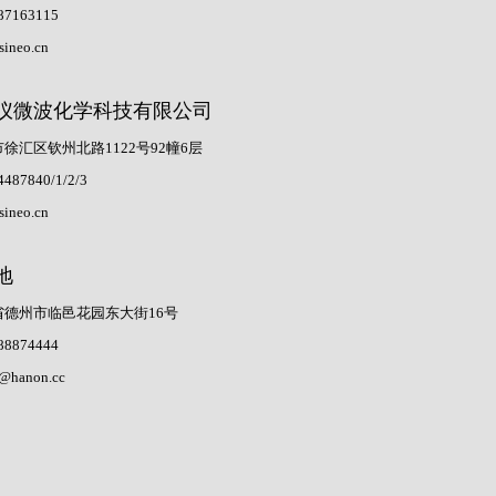
87163115
sineo.cn
仪微波化学科技有限公司
徐汇区钦州北路1122号92幢6层
4487840/1/2/3
sineo.cn
地
省德州市临邑花园东大街16号
88874444
@hanon.cc