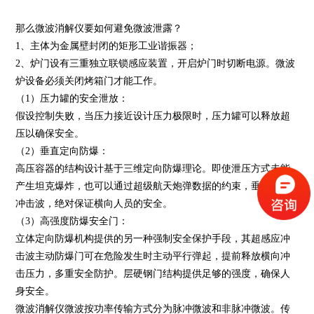
那么微波消解仪要如何避免微波泄露？
1、主体为金属壁封闭的矩形工业谐振器；
2、炉门设有三重独立联锁感应装置，开启炉门时切断电源。微波
炉设备必须关闭烤箱门才能工作。
（1）压力罐的安全泄放：
假设控制失败，当压力接近设计压力极限时，压力罐可以释放超
压以确保安全。
（2）垂直定向防爆：
高压容器的结构设计基于三维定向防爆理论。即使泄压方式未能
产生坦克爆炸，也可以通过超级航天炮弹数据的约束，垂直释放
冲击波，绝对保证横向人员的安全。
（3）高强度防爆安全门：
立体定向防爆机构提供的另一种强制安全保护手段，其超感应冲
击波主动防爆门可在危险发生时主动平行弹起，提前释放横向冲
击压力，多重安全防护。层硬钢门结构提供足够的强度，确保人
身安全。
微波消解仪微波按功率传输方式分为脉冲微波和非脉冲微波。传