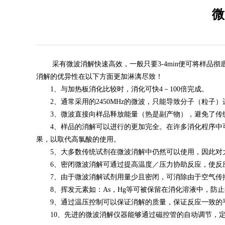
微
采有微波消解快速高效，一般只要3-4min便可将样品彻
消解的优异性在以下方面更加淋漓尽致！
1、与加热板消化比较时，消化可快4－100倍完成。
2、通常采用的2450MHz的微波，只能导致分子（粒子
3、微波直接向样品释放能量（热是副产物），避免了传统
4、样品的消解可以进行的更加完全。在许多消化程序中可
果，以取代高氯酸的使用。
5、大多数传统试剂在微波消解中仍然可以使用，因此对大
6、密闭微波消解可通过提高温度／压力协助反应，使反应
7、由于微波消解试剂用量少且密闭，可消除由于空气传播
8、挥发元素如：As，Hg等可被保留在消化溶液中，防
9、通过温压控制可以保证消解的质量，保证反应一致的
10、先进的微波消解仪器能够通过磁控管的自动调节，定