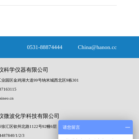
0531-88874444 China@hanon.cc
仪科学仪器有限公司
业园区金鸡湖大道99号纳米城西北区9栋301
87163115
sineo.cn
仪微波化学科技有限公司
徐汇区钦州北路1122号92幢6层
请您留言
4487840/1/2/3